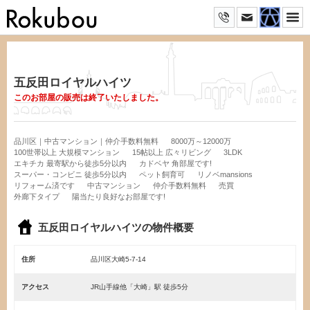
五反田ロイヤルハイツ
このお部屋の販売は終了いたしました。
品川区｜中古マンション｜仲介手数料無料
8000万～12000万
100世帯以上 大規模マンション
15帖以上 広々リビング
3LDK
エキチカ 最寄駅から徒歩5分以内
カドベヤ 角部屋です!
スーパー・コンビニ 徒歩5分以内
ペット飼育可
リノベmansions
リフォーム済です
中古マンション
仲介手数料無料
売買
外廊下タイプ
陽当たり良好なお部屋です!
五反田ロイヤルハイツの物件概要
住所
品川区大崎5-7-14
アクセス
JR山手線他「大崎」駅 徒歩5分