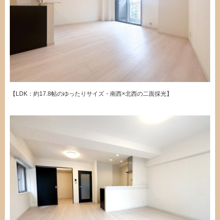
【LDK：約17.8帖のゆったりサイズ・南西×北西の二面採光】