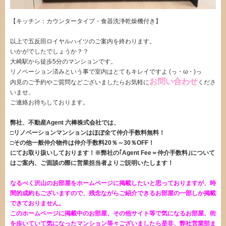
【キッチン：カウンタータイプ・食器洗浄乾燥機付き】
・
以上で五反田ロイヤルハイツのご案内を終わります。
いかがでしたでしょうか？？
大崎駅から徒歩5分のマンションです。
リノベーション済みという事で室内はとてもキレイですよ (っ・ω・)っ
お問い合わせ
内見のご予約やご質問などございましたらお気軽に
くださ
いませ。
ご連絡お待ちしております。
弊社、不動産Agent 六棒株式会社では、
□リノベーションマンションはほぼ全て仲介手数料無料！
□その他一般仲介物件は仲介手数料20％～30％OFF！
にてお取り扱いしております！※弊社の｢Agent Fee＝仲介手数料｣について
はご案内、ご面談の際に営業担当者よりご説明いたします！
なるべく沢山のお部屋をホームページに掲載したいと思っておりますが、時
間的成約もございますので、残念ながらご紹介できるお部屋の一部しか掲載
できておりません。
このホームページに掲載中のお部屋、その他サイト等で気になるお部屋、街
を歩いていて気になったマンション等々ございましたら是非、弊社営業部ま