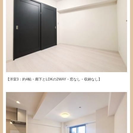
【洋室3：約4帖・廊下とLDKの2WAY・窓なし・収納なし】