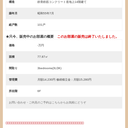
構造
鉄骨鉄筋コンクリート造地上14階建て
築年月
昭和55年7月
総戸数
101戸
★只今、販売中のお部屋の概要
このお部屋の販売は終了いたしました。
価格
-万円
面積
77.87㎡
間取り
3bedrooms(3LDK)
管理費
月額14,230円 修繕積立金：月額15,280円
所在階
6F
お問い合わせ・ご内見のご予約はこちらからお気軽にどうぞ
・
□□□□□□□□□□□□□□□□□□□□□□□□□□□□□□□□□□□□□□□