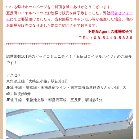
いつも弊社ホームページをご覧頂き誠にありがとうございます。
五反田ロイヤルハイツはお陰様で販売を終了致しました。弊社
問合せフォー
ム
にてご要望頂けましたら、当お部屋でキャンセル等が発生した場合、他の
お部屋が販売になりました際にご紹介させて頂きます。
不動産Agent 六棒株式会社
ＴＥＬ：０３‐５４１３‐５３３６
□□□□□□□□□□□□□□□□□□□□□□□□□□□□□□□□□□□□□□□
・
総世帯数101戸のビッグコミュニティ！『五反田ロイヤルハイツ』のご紹介
です！
アクセス
東急池上線「大崎広小路」駅徒歩3分
JR山手線・埼京線・湘南新宿ライン・東京臨海高速鉄道りんかい線「大
崎」駅徒歩5分
JR山手線・東急池上線・都営浅草線「五反田」駅徒歩7分