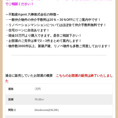
でご相談ください！
～不動産Agent 六棒株式会社の特徴～
・一般仲介物件の仲介手数料は20％～30％OFFにてご案内中です！
・リノベーションマンションについてはほぼ全て仲介手数料無料です！
・住宅ローンに自信あります！
・頭金10万円より購入できます。是非ご相談下さい！
・お部屋のご見学は車で2～3件まとめて案内します！
・物件数3000件以上、新築戸建、リノベ物件も多数ご用意しております！
過去に販売していたお部屋の概要
こちらのお部屋の販売は終了いたしまし
た
価格
-万円
面積
70.00㎡
間取り
2bedrooms(2SLDK)