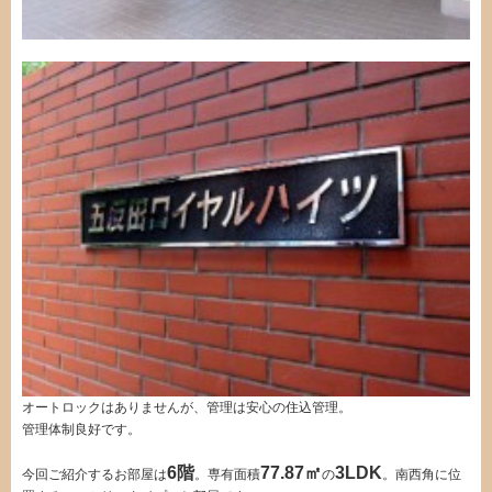
オートロックはありませんが、管理は安心の住込管理。
管理体制良好です。
6階
77.87
㎡
3LDK
今回ご紹介するお部屋は
。専有面積
の
。南西角に位