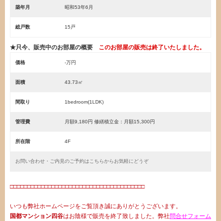
築年月
昭和53年6月
総戸数
15戸
★只今、販売中のお部屋の概要
このお部屋の販売は終了いたしました。
価格
-万円
面積
43.73㎡
間取り
1bedroom(1LDK)
管理費
月額9,180円 修繕積立金：月額15,300円
所在階
4F
お問い合わせ・ご内見のご予約はこちらからお気軽にどうぞ
□□□□□□□□□□□□□□□□□□□□□□□□□□□□□□□□□□□□□□□
いつも弊社ホームページをご覧頂き誠にありがとうございます。
国都マンション四谷
はお陰様で販売を終了致しました。弊社
問合せフォーム