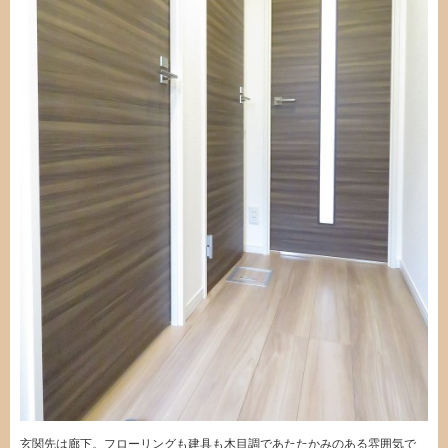
玄関先は廊下。フローリングも建具も木目調であたたかみのある雰囲気で