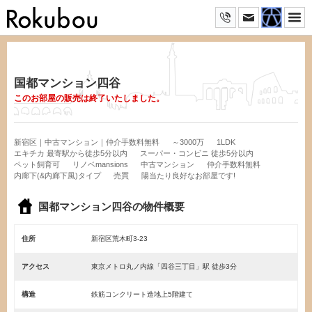
国都マンション四谷
このお部屋の販売は終了いたしました。
新宿区｜中古マンション｜仲介手数料無料
～3000万
1LDK
エキチカ 最寄駅から徒歩5分以内
スーパー・コンビニ 徒歩5分以内
ペット飼育可
リノベmansions
中古マンション
仲介手数料無料
内廊下(&内廊下風)タイプ
売買
陽当たり良好なお部屋です!
国都マンション四谷の物件概要
住所
新宿区荒木町3-23
アクセス
東京メトロ丸ノ内線「四谷三丁目」駅 徒歩3分
構造
鉄筋コンクリート造地上5階建て