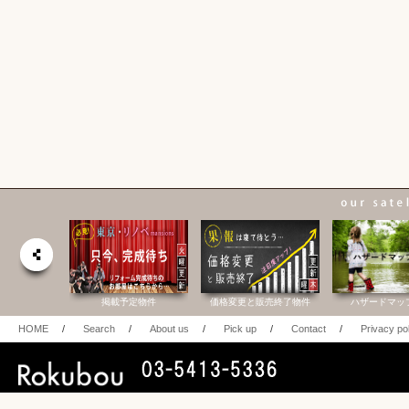
合研究所
掲載予定物件
価格変更と販売終了物件
ハザードマッ
HOME
/
Search
/
About us
/
Pick up
/
Contact
/
Privacy po