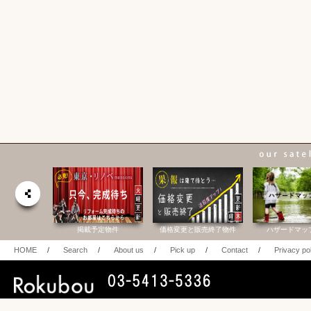
合研究所
掲載予定物件
価格変更と販売終了物件
ハザードマッ
HOME
/
Search
/
About us
/
Pick up
/
Contact
/
Privacy po