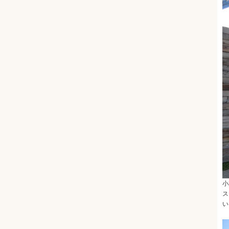
小
ス
い