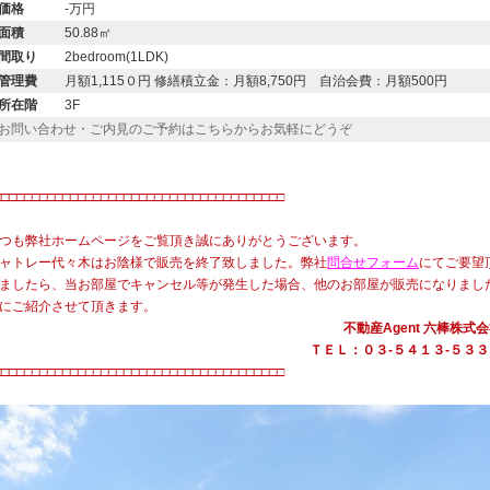
価格
-万円
面積
50.88㎡
間取り
2bedroom(1LDK)
管理費
月額1,115０円 修繕積立金：月額8,750円 自治会費：月額500円
所在階
3F
お問い合わせ・ご内見のご予約はこちらからお気軽にどうぞ
・
□□□□□□□□□□□□□□□□□□□□□□□□□□□□□□□□□□□□□□
つも弊社ホームページをご覧頂き誠にありがとうございます。
ャトレー代々木はお陰様で販売を終了致しました。弊社
問合せフォーム
にてご要望
ましたら、当お部屋でキャンセル等が発生した場合、他のお部屋が販売になりまし
にご紹介させて頂きます。
不動産Agent 六棒株式
ＴＥＬ：０３‐５４１３‐５３３
□□□□□□□□□□□□□□□□□□□□□□□□□□□□□□□□□□□□□□