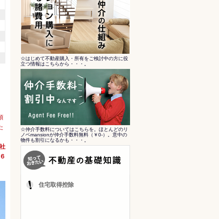
☆はじめて不動産購入・所有をご検討中の方に役
立つ情報はこちらから・・・。
頂
た
☆仲介手数料についてはこちらを。ほとんどのリ
ノベmansionが仲介手数料無料（￥0-）。意中の
物件も割引になるかも・・・。
会社
６
住宅取得控除