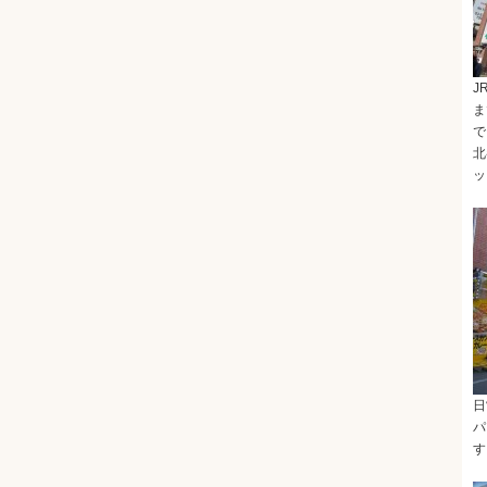
J
ま
で
北
ッ
日
パ
す