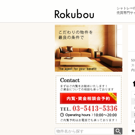
シャトレー
売買専門サイ
5
ス
内
★
検索: