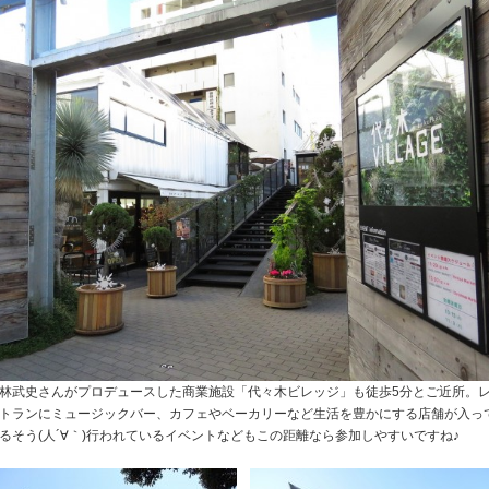
林武史さんがプロデュースした商業施設「代々木ビレッジ」も徒歩5分とご近所。
トランにミュージックバー、カフェやベーカリーなど生活を豊かにする店舗が入っ
るそう(人´∀｀)行われているイベントなどもこの距離なら参加しやすいですね♪