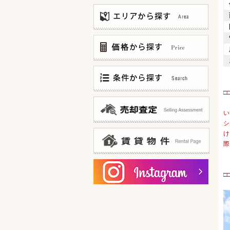
〜3,000万
3,000万〜5,000万
5,000万〜8,000万
□
8,000万〜12,000万
仲介手数料無料
12,000万〜
仲介手数料お値引中
い
20F建て以上 タワーマンション
シ
新築マンション
け
邸宅風?低層マンション
際
100世帯以上 大規模マンション
ゲストルームあります!
オーナー様ログイン
宅配ボックスあります!
賃貸物件一覧
□
共用部分ミドリ充実!
内廊下(&内廊下風)タイプ
15帖以上 広々リビング
陽当たり良好なお部屋です！
カドベヤ 角部屋です！
スーパー・コンビニ 徒歩5分以内