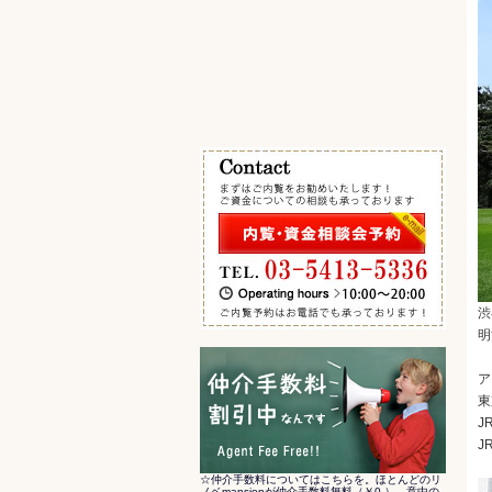
エキチカ 最寄駅から徒歩5分以内
その他の条件で検索
渋
明
ア
東
J
J
☆仲介手数料についてはこちらを。ほとんどのリ
ノベmansionが仲介手数料無料（￥0-）。意中の