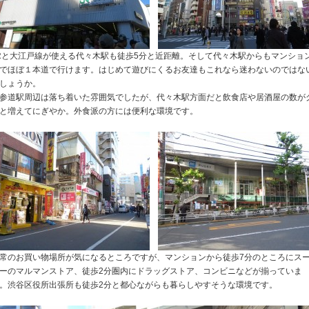
Rと大江戸線が使える代々木駅も徒歩5分と近距離。そして代々木駅からもマンショ
でほぼ１本道で行けます。はじめて遊びにくるお友達もこれなら迷わないのではな
しょうか。
参道駅周辺は落ち着いた雰囲気でしたが、代々木駅方面だと飲食店や居酒屋の数が
と増えてにぎやか。外食派の方には便利な環境です。
常のお買い物場所が気になるところですが、マンションから徒歩7分のところにス
ーのマルマンストア、徒歩2分圏内にドラッグストア、コンビニなどが揃っていま
。渋谷区役所出張所も徒歩2分と都心ながらも暮らしやすそうな環境です。