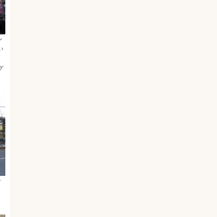
ン
い
グ
ー