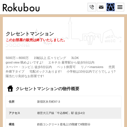
クレセントマンション
このお部屋の販売は終了いたしました。
5000万～8000万
15帖以上 広々リビング
3LDK
good view 眺めよいですよ!
エキチカ 最寄駅から徒歩5分以内
スーパー・コンビニ 徒歩5分以内
ペット飼育可
リノベmansions
売買
外廊下タイプ
宅配ボックスあります!
小学校は10分以内でどうでしょう?
陽当たり良好なお部屋です!
クレセントマンションの物件概要
住所
新宿区弁天町87-3
アクセス
都営大江戸線「牛込柳町」駅 徒歩4分
構造
鉄筋コンクリート造地上15階建て8階部分