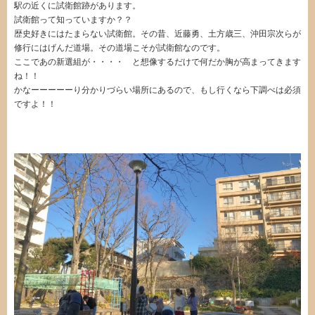
駅の近くに試衛館跡があります。
試衛館って知っていますか？？
歴史好きにはたまらない試衛館。その昔、近藤勇、土方歳三、沖田宗次らが
修行にはげんだ道場。その道場こそが試衛館なのです。
ここであの新選組が・・・・ と想像するだけで何だか胸が高まってきます
ね！！
かなーーーーーり分かりづらい場所にあるので、もし行くなら下調べは必須
ですよ！！