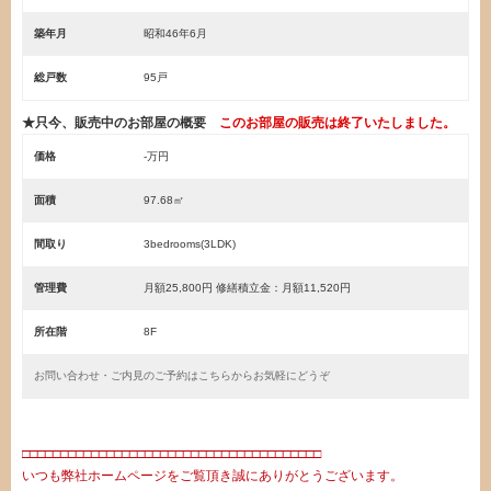
築年月
昭和46年6月
総戸数
95戸
★只今、販売中のお部屋の概要
このお部屋の販売は終了いたしました。
価格
-万円
面積
97.68㎡
間取り
3bedrooms(3LDK)
管理費
月額25,800円 修繕積立金：月額11,520円
所在階
8F
お問い合わせ・ご内見のご予約はこちらからお気軽にどうぞ
□□□□□□□□□□□□□□□□□□□□□□□□□□□□□□□□□□□□□□□
いつも弊社ホームページをご覧頂き誠にありがとうございます。