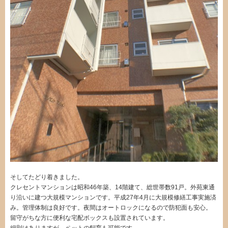
そしてたどり着きました。
クレセントマンションは昭和46年築、14階建て、総世帯数91戸。外苑東通
り沿いに建つ大規模マンションです。平成27年4月に大規模修繕工事実施済
み。管理体制は良好です。夜間はオートロックになるので防犯面も安心。
留守がちな方に便利な宅配ボックスも設置されています。
細則はありますが、ペットの飼育も可能です。