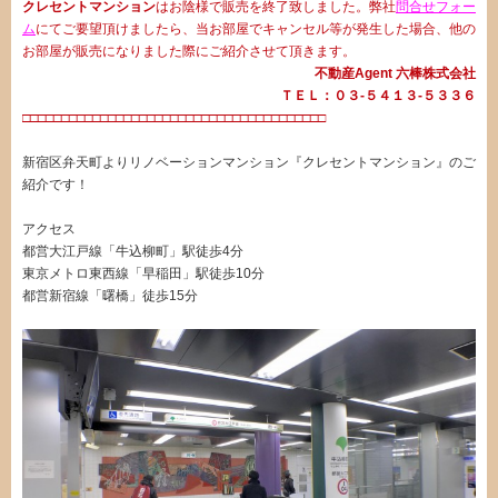
クレセントマンション
はお陰様で販売を終了致しました。弊社
問合せフォー
ム
にてご要望頂けましたら、当お部屋でキャンセル等が発生した場合、他の
お部屋が販売になりました際にご紹介させて頂きます。
不動産Agent 六棒株式会社
ＴＥＬ：０３‐５４１３‐５３３６
□□□□□□□□□□□□□□□□□□□□□□□□□□□□□□□□□□□□□□□
新宿区弁天町よりリノベーションマンション『クレセントマンション』のご
紹介です！
アクセス
都営大江戸線「牛込柳町」駅徒歩4分
東京メトロ東西線「早稲田」駅徒歩10分
都営新宿線「曙橋」徒歩15分