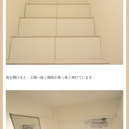
扉を開けると、上階へ続く階段が真っ直ぐ伸びています。