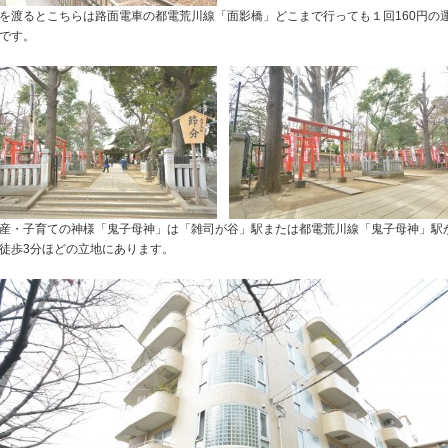
を渡るとこちらは路面電車の都電荒川線「面影橋」どこまで行っても１回160円の
です。
産・子育ての神様「鬼子母神」は「雑司が谷」駅または都電荒川線「鬼子母神」駅
徒歩3分ほどの立地にあります。