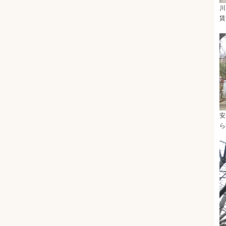
川
賃
安
ら