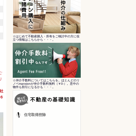
☆はじめて不動産購入・所有をご検討中の方に役
立つ情報はこちらから・・・。
ご
り
☆仲介手数料についてはこちらを。ほとんどのリ
ノベmansionが仲介手数料無料（￥0-）。意中の
物件も割引になるかも・・・。
会社
６
住宅取得控除