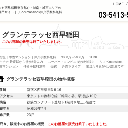
コンテンツへ
ッセ西早稲田東京都心・城南・城西エリアの
門サイト｜リノベmansion×仲介手数料無料
グランテラッセ西早稲田
このお部屋の販売は終了いたしました。
宿区｜中古マンション｜仲介手数料無料
3000万～5000万
2LDK
キチカ 最寄駅から徒歩5分以内
スーパー・コンビニ 徒歩5分以内
リノベmansions
古マンション
仲介手数料無料
売買
外廊下タイプ
陽当たり良好なお部屋です!
グランテラッセ西早稲田の物件概要
住所
新宿区西早稲田3-6-16
アクセス
東京メトロ副都心線「雑司ヶ谷」駅 徒歩10分
構造
鉄筋コンクリート造地下1階付き地上5階建て
築年月
昭和59年7月
総戸数
23戸
只今、販売中のお部屋の概要
このお部屋の販売は終了いたしました。