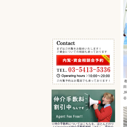
エキチカ 最寄駅から徒歩5分以内
その他の条件で検索
都
田
J
谷
☆仲介手数料についてはこちらを。ほとんどのリ
ノベmansionが仲介手数料無料（￥0-）。意中の