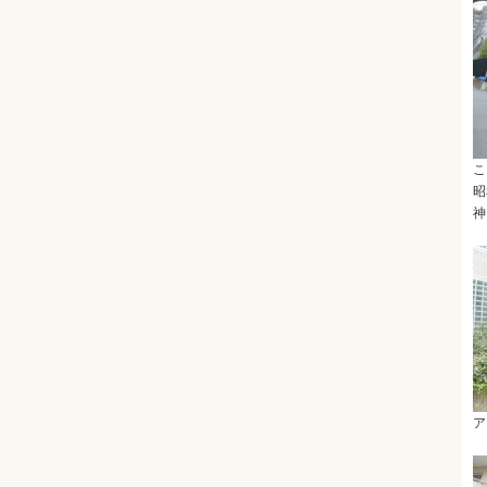
こ
昭
神
ア