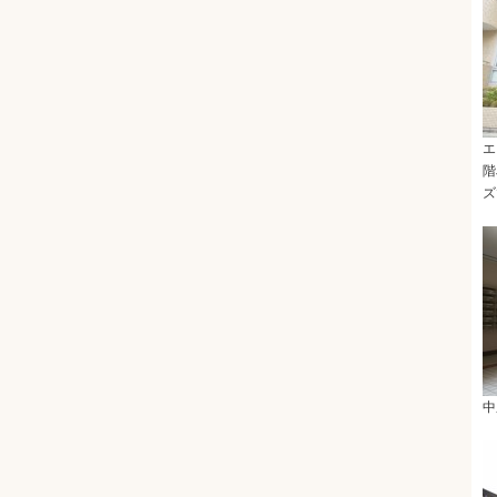
エ
階
ズ
中