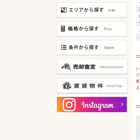
〜3,000万
3,000万〜5,000万
5,000万〜8,000万
□
8,000万〜12,000万
仲介手数料無料
12,000万〜
仲介手数料お値引中
い
20F建て以上 タワーマンション
グ
新築マンション
要
邸宅風?低層マンション
ま
100世帯以上 大規模マンション
ゲストルームあります!
オーナー様ログイン
宅配ボックスあります!
賃貸物件一覧
□
共用部分ミドリ充実!
・
内廊下(&内廊下風)タイプ
15帖以上 広々リビング
陽当たり良好なお部屋です！
カドベヤ 角部屋です！
スーパー・コンビニ 徒歩5分以内