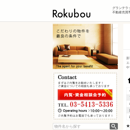
グランテラ
不動産売買専
新
エ
中
★
検索: