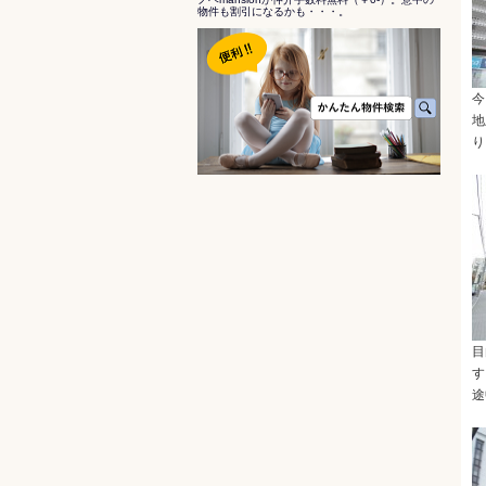
物件も割引になるかも・・・。
今
地
り
目
す
途