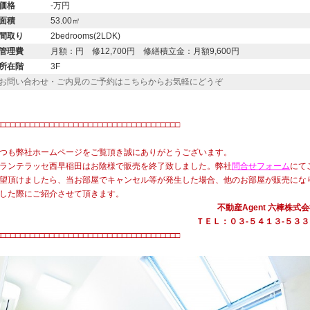
価格
-万円
面積
53.00㎡
間取り
2bedrooms(2LDK)
管理費
月額：円 修12,700円 修繕積立金：月額9,600円
所在階
3F
お問い合わせ・ご内見のご予約はこちらからお気軽にどうぞ
・
□□□□□□□□□□□□□□□□□□□□□□□□□□□□□□□□□□□□□□
つも弊社ホームページをご覧頂き誠にありがとうございます。
ランテラッセ西早稲田はお陰様で販売を終了致しました。弊社
問合せフォーム
にて
望頂けましたら、当お部屋でキャンセル等が発生した場合、他のお部屋が販売にな
した際にご紹介させて頂きます。
不動産Agent 六棒株式
ＴＥＬ：０３‐５４１３‐５３３
□□□□□□□□□□□□□□□□□□□□□□□□□□□□□□□□□□□□□□