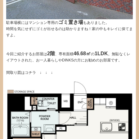
ゴミ置き場
駐車場横にはマンション専用の
もありました。
時間を気にせずにゴミが出せるのは助かりますね！家の中もキレイに保てま
すよ。
2階
46.68㎡
1LDK
今回ご紹介するお部屋は
、専有面積
の
。無駄なくレ
イアウトされた、お一人暮らしやDINKSの方にお勧めのお部屋です。
間取り図はコチラ ↓ ↓ ↓