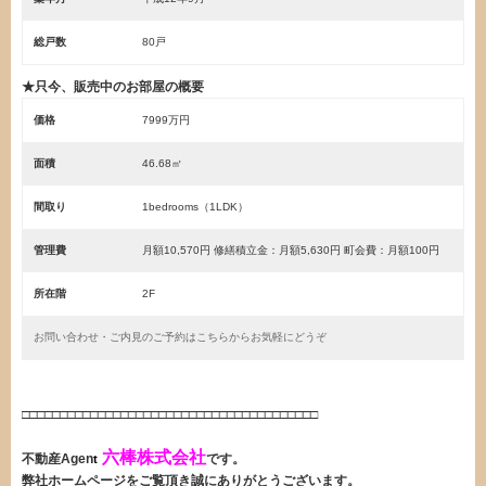
総戸数
80戸
★只今、販売中のお部屋の概要
価格
7999万円
面積
46.68㎡
間取り
1bedrooms（1LDK）
管理費
月額10,570円 修繕積立金：月額5,630円 町会費：月額100円
所在階
2F
お問い合わせ・ご内見のご予約はこちらからお気軽にどうぞ
・
□□□□□□□□□□□□□□□□□□□□□□□□□□□□□□□□□□□□□□□
六棒株式会社
不動産Agen
です。
t
弊社ホームページをご覧頂き誠にありがとうございます。