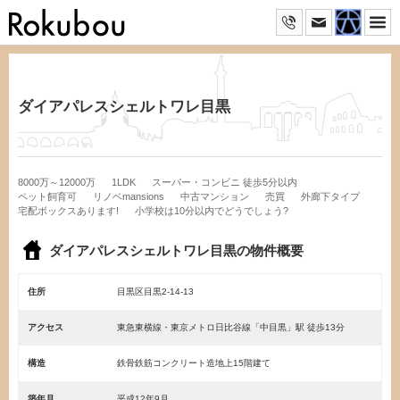
ダイアパレスシェルトワレ目黒
8000万～12000万
1LDK
スーパー・コンビニ 徒歩5分以内
ペット飼育可
リノベmansions
中古マンション
売買
外廊下タイプ
宅配ボックスあります!
小学校は10分以内でどうでしょう?
ダイアパレスシェルトワレ目黒の物件概要
住所
目黒区目黒2-14-13
アクセス
東急東横線・東京メトロ日比谷線「中目黒」駅 徒歩13分
構造
鉄骨鉄筋コンクリート造地上15階建て
築年月
平成12年9月