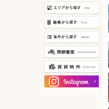
〜3,000万
3,000万〜5,000万
5,000万〜8,000万
8,000万〜12,000万
仲介手数料無料
12,000万〜
仲介手数料お値引中
20F建て以上 タワーマンション
新築マンション
邸宅風?低層マンション
100世帯以上 大規模マンション
ゲストルームあります!
オーナー様ログイン
宅配ボックスあります!
賃貸物件一覧
共用部分ミドリ充実!
内廊下(&内廊下風)タイプ
15帖以上 広々リビング
陽当たり良好なお部屋です！
カドベヤ 角部屋です！
スーパー・コンビニ 徒歩5分以内