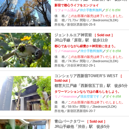
新宿で都心ライフをエンジョイ
リフォーム済み
／
仲介手数料無料
／
ダイキボM
価 格／
このお部屋の販売は終了いたしました。
面 積／71.73㎡ 間取り／3bedrooms(3LDK)
所在地／新宿区西新宿6-25-8
ジェントルエア神宮前
［ Sold out ］
JR山手線「原宿」駅 徒歩11分
都心でありながら緑豊か✧神宮前に住まう。
リノベmansion
／
仲介手数料無料
／
ダイキボM
価 格／
このお部屋の販売は終了いたしました。
面 積／74.35㎡ 間取り／2bedrooms(2LDK)
所在地／渋谷区神宮前2-29-1
コンシェリア西新宿TOWER’S WEST
［
Sold out ］
都営大江戸線「西新宿五丁目」駅 徒歩5分
タワーマンションならではの暮らしをしよう。
リノベmansion
／
現在空室です！
／
ダイキボM
価 格／
このお部屋の販売は終了いたしました。
面 積／59.93㎡ 間取り／2bedroom(2LDK)
所在地／新宿区西新宿6-20-7
青山パークタワー
［ Sold out ］
JR山手線他「渋谷」駅 徒歩5分