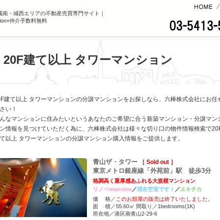
コンテンツへ
城南・城西エリアの不動産売買専門サイト｜
sion×仲介手数料無料
20F建て以上 タワーマンション
0F建て以上 タワーマンションの分譲マンションをお探しなら、六棒株式会社にお任
さい！
んなマンションに住みたいというあなたのご希望に合う新築マンション・分譲マン
ン情報を見つけていただく為に、六棒株式会社は様々な切り口の物件情報検索で20
て以上 タワーマンションの分譲マンション購入情報をご提供します。
青山ザ・タワー
［ Sold out ］
東京メトロ銀座線「外苑前」駅 徒歩3分
格調高く重厚感あふれる大規模マンション
リノベmansion
／
現在空室です！
／
エキチカ
価 格／
このお部屋の販売は終了いたしました。
面 積／55.60㎡ 間取り／1bedrooms(1K)
所在地／港区南青山2-29-6