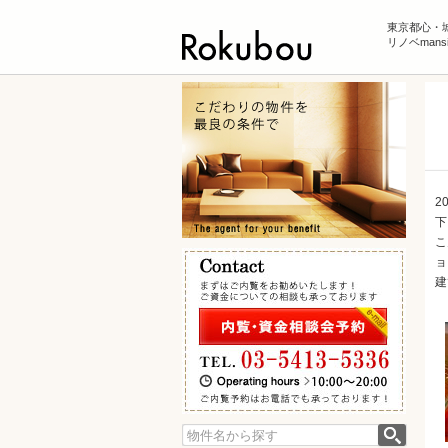
東京都心・
リノベman
2
下
こ
ョ
建
検索: