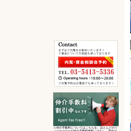
エキチカ 最寄駅から徒歩5分以内
その他の条件で検索
☆仲介手数料についてはこちらを。ほとんどのリ
ノベmansionが仲介手数料無料（￥0-）。意中の