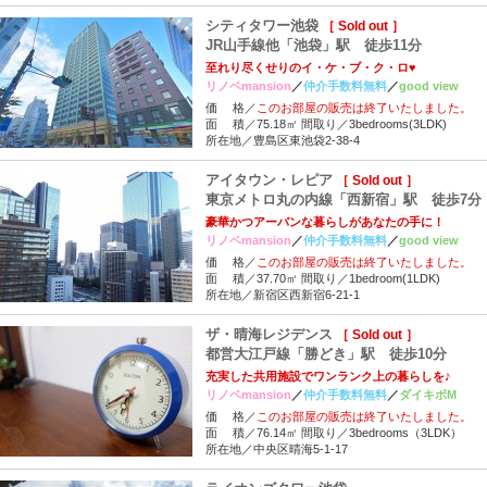
シティタワー池袋
［ Sold out ］
JR山手線他「池袋」駅 徒歩11分
至れり尽くせりのイ・ケ・ブ・ク・ロ♥
リノベmansion
／
仲介手数料無料
／
good view
価 格／
このお部屋の販売は終了いたしました。
面 積／75.18㎡ 間取り／3bedrooms(3LDK)
所在地／豊島区東池袋2-38-4
アイタウン・レピア
［ Sold out ］
東京メトロ丸の内線「西新宿」駅 徒歩7分
豪華かつアーバンな暮らしがあなたの手に！
リノベmansion
／
仲介手数料無料
／
good view
価 格／
このお部屋の販売は終了いたしました。
面 積／37.70㎡ 間取り／1bedroom(1LDK)
所在地／新宿区西新宿6-21-1
ザ・晴海レジデンス
［ Sold out ］
都営大江戸線「勝どき」駅 徒歩10分
充実した共用施設でワンランク上の暮らしを♪
リノベmansion
／
仲介手数料無料
／
ダイキボM
価 格／
このお部屋の販売は終了いたしました。
面 積／76.14㎡ 間取り／3bedrooms（3LDK）
所在地／中央区晴海5-1-17