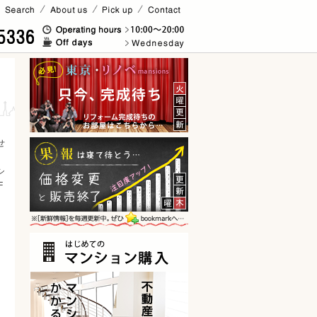
移動
せ
シ
F