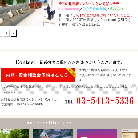
渋谷の超高層マンションといえばコチラ。
中古mansion
／
仲介手数料無料
／
広びろLD
価 格／
このお部屋の販売は終了いたしました。
面 積／122.37㎡ 間取り／2bedrooms(2SLDK)
所在地／渋谷区渋谷1-19-18
«
1
2
まずはご内覧をお勧めいたします！
ご資金についての相談も承っておりま
す。
六棒株式会社のお住まい探しコンシェルジュは、お客様のお住まい探しにとことんお付合いい
たします。
お問合せはお電話でも受け付けております
営業時間 10:00AM～8:00PM