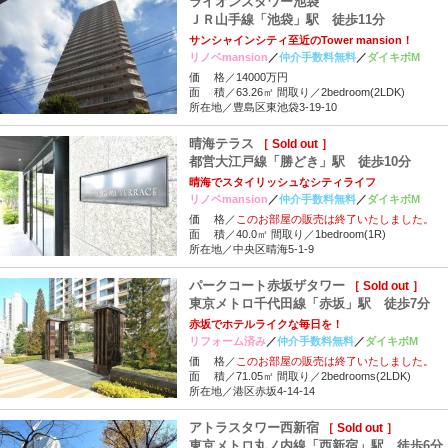
ライオンズタワー池袋
ＪＲ山手線「池袋」駅 徒歩11分
サンシャインシティ至近のTower mansion！
リノベmansion
／
仲介手数料無料
／
ダイキボM
価 格／14000万円
面 積／63.26㎡ 間取り／2bedroom(2LDK)
所在地／豊島区東池袋3-19-10
晴海テラス
［ Sold out ］
都営大江戸線「勝どき」駅 徒歩10分
晴海でスタイリッシュなシティライフ
リノベmansion
／
仲介手数料無料
／
ダイキボM
価 格／
このお部屋の販売は終了いたしました。
面 積／40.0㎡ 間取り／1bedroom(1R)
所在地／中央区晴海5-1-9
パークコート赤坂ザタワー
［ Sold out ］
東京メトロ千代田線「赤坂」駅 徒歩7分
赤坂でホテルライクな毎日を！
リフォーム済み
／
仲介手数料無料
／
ダイキボM
価 格／
このお部屋の販売は終了いたしました。
面 積／71.05㎡ 間取り／2bedrooms(2LDK)
所在地／港区赤坂4-14-14
アトラスタワー西新宿
［ Sold out ］
東京メトロ丸ノ内線「西新宿」駅 徒歩6分